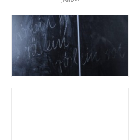
„röslein“