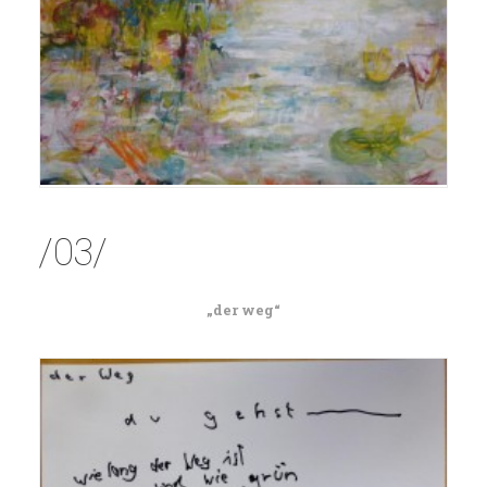
/03/
„der weg“