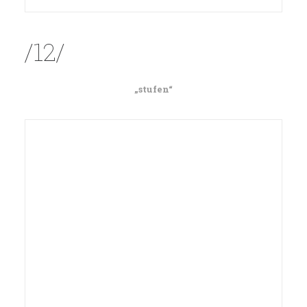
/12/
„stufen“