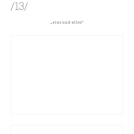
/13/
„eins und alles“