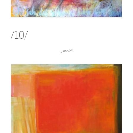
/10/
„wo?“