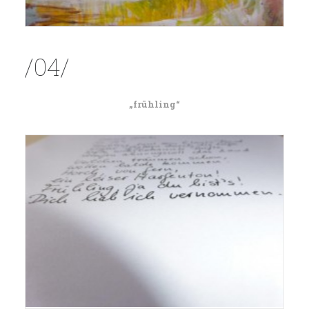
/04/
„frühling“