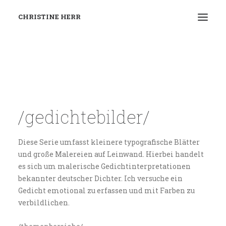
CHRISTINE HERR
ÜBERSICHT
WORK IN PROGRESS: POETISCHE
LANDSCHAFTEN
THEMENBEREICHE
/gedichtebilder/
VITA / AUSSTELLUNGEN
Diese Serie umfasst kleinere typografische Blätter
KONTAKT
und große Malereien auf Leinwand. Hierbei handelt
es sich um malerische Gedichtinterpretationen
bekannter deutscher Dichter. Ich versuche ein
Gedicht emotional zu erfassen und mit Farben zu
verbildlichen.